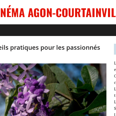
INÉMA AGON-COURTAINVIL
seils pratiques pour les passionnés
L
e
c
L
t
L
S
L