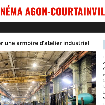
INÉMA AGON-COURTAINVIL
er une armoire d’atelier industriel
L
e
c
L
t
L
S
L